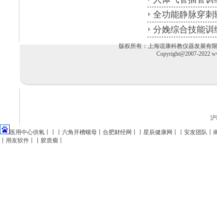
全功能静脉穿刺
分娩综合技能训
版权所有：上海谊康科教仪器发展有限公司 电话：02
Copyright@2007-2022 ww
沪I
医用中心供氧
丨丨丨
六角开槽螺母
丨
合肥财经网
丨丨
星辰健康网
丨丨
安发团队
丨
丨
用友软件
丨丨
胶质瘤
丨